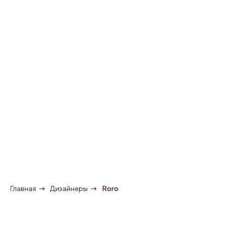
изделий высочайшего качества.
Главная
→
Дизайнеры
→
Roro