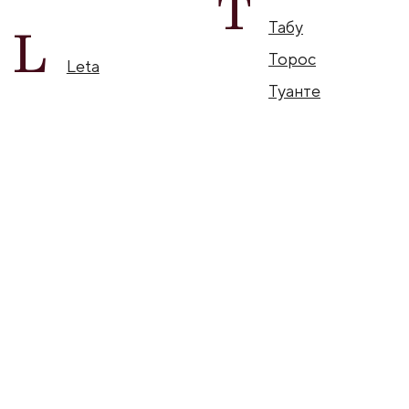
RORO
Все изделия созданы профессионалами и учитывают
особенности анатомии и эргономики.
Мы уверены, что ювелирные украшения должны доставлять
не только эстетическое удовольствие, но и быть
максимально комфортными при носке, словно вторая кожа.
RORO jewelry — студия
производства ювелирных