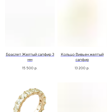
Браслет Желтый сапфир 3
Кольцо Вивьен желтый
мм
сапфир
15 500
р.
13 200
р.