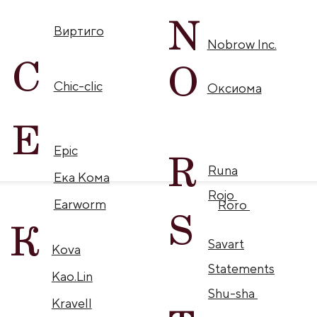
Statements
Kao.Lin
Shu-sha
T
Kravell
L
Табу
Торос
Leta
Туанте