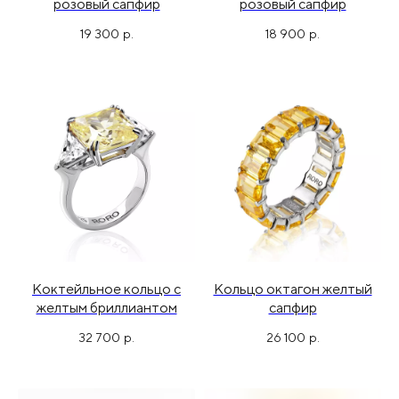
Info@muar-store.ru
розовый сапфир
розовый сапфир
19 300
р.
18 900
р.
© 2022-2026 Muar
Политика
конфиденциальности
Разработка сайта Nastii CH
Коктейльное кольцо с
Кольцо октагон желтый
желтым бриллиантом
сапфир
32 700
р.
26 100
р.