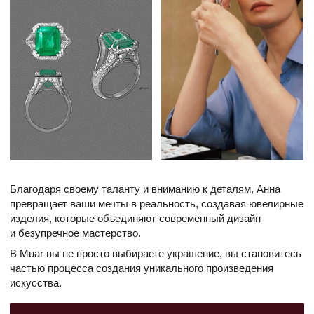
Все украшения
Новинки
Доставка и оплата
Серьги
Эксклюзив
Подарочный сертификат
Кольца
Бриллианты
Обмен и возврат
Колье
Шкатулка
Уход за украшениями
Скидки
Браслеты
Украшения на заказ
Подвеска
О проекте
Броши
Договор оферты
Брелоки
Пирсинг
Для детей
КОНТАКТЫ
г. Ростов-на-Дону
ул. Греческого города Волос, 18
(пересечение с ул.Семашко)
+7 918 511 00 86
Info@muar-store.ru