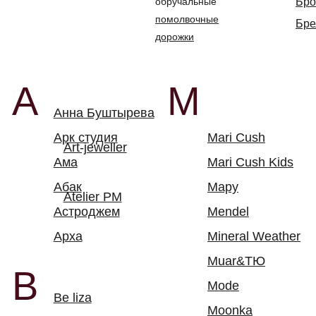
обручальные
Бр
Арк студия
Mari Cush
Art-jeweller
помолвочные
Бре
Ама
Mari Cush Kids
дорожки
Абак
Мару
Atelier PM
Астроджем
Mendel
Арха
Mineral Weather
Muar&ТЮ
B
Mode
Be liza
Moonka
N
Виртиго
Nobrow Inc.
C
O
Chic-clic
Оксиома
E
Epic
R
Runa
Ека Кома
Rojo
Earworm
Roro
S
К
Savart
Kova