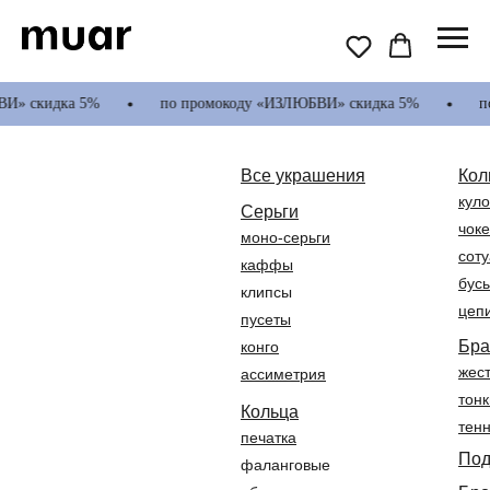
идка 5%
по промокоду «ИЗЛЮБВИ» скидка 5%
по пром
Все украшения
Кол
кул
Серьги
чок
моно-серьги
сот
каффы
бус
клипсы
цеп
пусеты
Бра
конго
жес
ассиметрия
тон
Кольца
тен
печатка
A
M
Под
фаланговые
Анна Буштырева