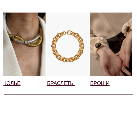
Благодаря своему таланту и вниманию к деталям, Анна
превращает ваши мечты в реальность, создавая ювелирные
изделия, которые объединяют современный дизайн
и безупречное мастерство.
В Muar вы не просто выбираете украшение, вы становитесь
частью процесса создания уникального произведения
искусства.
УЗНАТЬ ПОДРОБНЕЕ
Галерея украшений, выполненных нами:
Родолит, бриллианты, белое золото