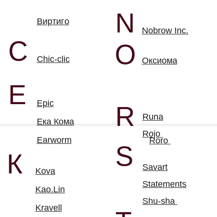
Statements
Kao.Lin
Shu-sha
Kravell
T
Табу
L
Торос
Leta
Туанте