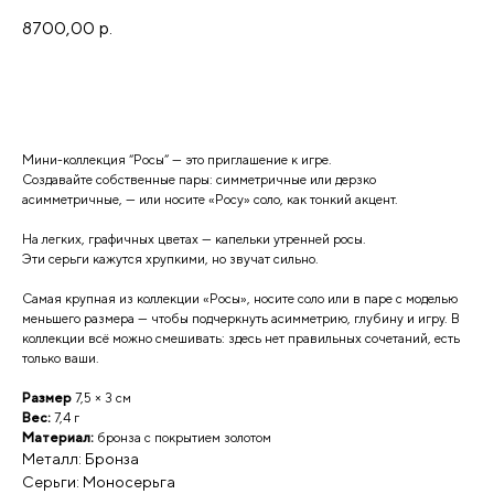
8700,00
р.
Добавить в корзину
Мини-коллекция “Росы” — это приглашение к игре.
Создавайте собственные пары: симметричные или дерзко
асимметричные, — или носите «Росу» соло, как тонкий акцент.
На легких, графичных цветах — капельки утренней росы.
Эти серьги кажутся хрупкими, но звучат сильно.
Самая крупная из коллекции «Росы», носите соло или в паре с моделью
меньшего размера — чтобы подчеркнуть асимметрию, глубину и игру. В
коллекции всё можно смешивать: здесь нет правильных сочетаний, есть
только ваши.
Размер
7,5 × 3 см
Вес:
7,4 г
Материал:
бронза с покрытием золотом
Металл: Бронза
Серьги: Моносерьга