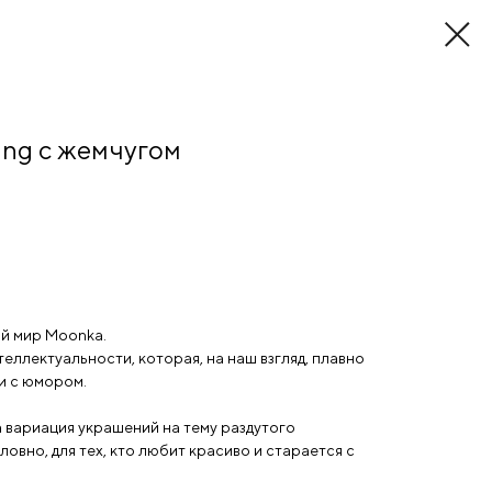
ing с жемчугом
ый мир Moonka.
еллектуальности, которая, на наш взгляд, плавно
и с юмором.
 вариация украшений на тему раздутого
овно, для тех, кто любит красиво и старается с