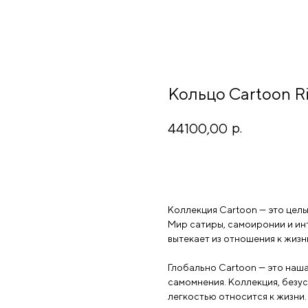
Кольцо Cartoon R
р.
44100,00
Добавить в корзину
Коллекция Cartoon — это цел
Мир сатиры, самоиронии и инт
вытекает из отношения к жизн
Глобально Cartoon — это наша
самомнения. Коллекция, безусл
легкостью относится к жизни.