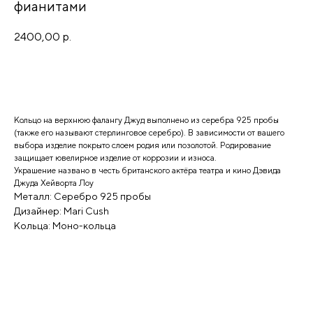
фианитами
2400,00
р.
Добавить в корзину
Кольцо на верхнюю фалангу Джуд выполнено из серебра 925 пробы
(также его называют стерлинговое серебро). В зависимости от вашего
выбора изделие покрыто слоем родия или позолотой. Родирование
защищает ювелирное изделие от коррозии и износа.
Украшение названо в честь британского актёра театра и кино Дэвида
Джуда Хейворта Лоу
Металл: Серебро 925 пробы
Дизайнер: Mari Cush
Кольца: Моно-кольца