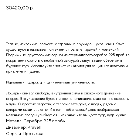
30420,00
р.
Добавить в корзину
Теплые, искренние, полностью сделанные вручную — украшения Kravell
существуют в единственном экземпляре, вне тиражей и коллекций.
Подвижные, двусторонние серьги из стерлингового серебра 925 пробы с
покрытием позолоты с необычной фактурой станут вашим оберегом в
будущем году. Используйте аметист как амулет для защиты от негатива и
привлечения удачи.
Идеальный подарок для ценительницы уникальности.
Лошадь - символ свободы, внутренней силы и спокойного движение
вперед. Это украшение будто мягкое напоминание: главное - не скорость,
а путь. О простых радостях, о теплом свете дома, о людях, рядом с
которыми дышится легче. И о том, чтобы каждый день подбрасывал
маленькие поводы улыбнуться - как знак, что вы идете туда, куда нужно.
Металл: Серебро 925 пробы
Дизайнер: Kravell
Серьги: Протяжка