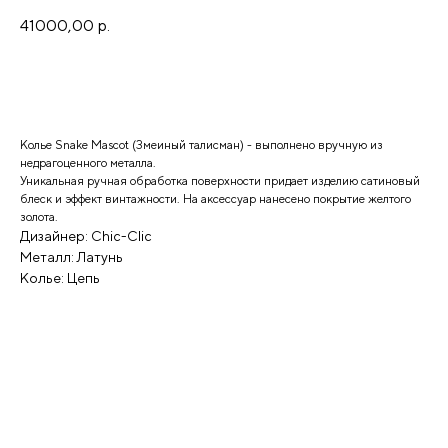
41000,00
р.
Добавить в корзину
Колье Snake Mascot (Змеиный талисман) - выполнено вручную из
недрагоценного металла.
Уникальная ручная обработка поверхности придает изделию сатиновый
блеск и эффект винтажности. На аксессуар нанесено покрытие желтого
золота.
Дизайнер: Chic-Clic
Металл: Латунь
Колье: Цепь