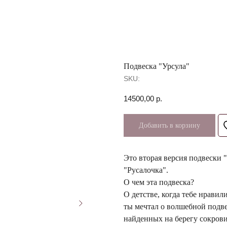
Подвеска "Урсула"
SKU:
14500,00
р.
Добавить в корзину
Это вторая версия подвески "
"Русалочка".
О чем эта подвеска?
О детстве, когда тебе нрави
ты мечтал о волшебной подве
найденных на берегу сокрови