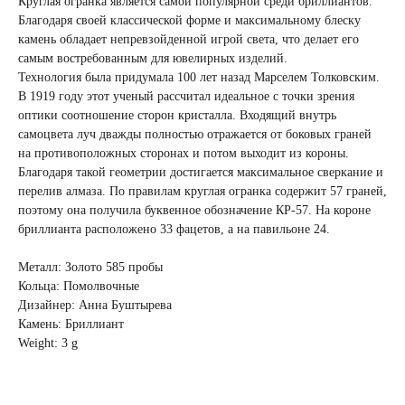
Круглая огранка является самой популярной среди бриллиантов.
Благодаря своей классической форме и максимальному блеску
камень обладает непревзойденной игрой света, что делает его
самым востребованным для ювелирных изделий.
Технология была придумала 100 лет назад Марселем Толковским.
В 1919 году этот ученый рассчитал идеальное с точки зрения
оптики соотношение сторон кристалла. Входящий внутрь
самоцвета луч дважды полностью отражается от боковых граней
на противоположных сторонах и потом выходит из короны.
Благодаря такой геометрии достигается максимальное сверкание и
перелив алмаза. По правилам круглая огранка содержит 57 граней,
поэтому она получила буквенное обозначение КР-57. На короне
бриллианта расположено 33 фацетов, а на павильоне 24.
Металл: Золото 585 пробы
Кольца: Помолвочные
Дизайнер: Анна Буштырева
Камень: Бриллиант
Weight: 3 g