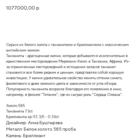
1077000,00
р.
Добавить в корзину
Серьги из белого золота с танзанитами и бриллиантами с классическим
английским замком.
Танзаниты - драгоценные камни, которые добываются исключительно в
единственном месторождении Мерелани-Хиллс в Танзании, Африка. Из-
за ограниченных месторождений и истощения запасов танзанит
становится все более редким и ценным, представляя собой хорошую
инвестицию. У камня удивительное свойство менять оттенок синего,
фиолетового и даже зеленого цвета в зависимости от угла обзора.
Популярность танзанита возросла благодаря его появлению в кино,
например, в фильме "Титаник", где он сыграл роль "Сердца Океана".
Золото 585
Танзаниты 7.3ct
Бриллианты кр-57, 3/5 - 0.33ct
Дизайнер: Анна Буштырева
Металл: Белое золото 585 проба
Камень: Бриллиант